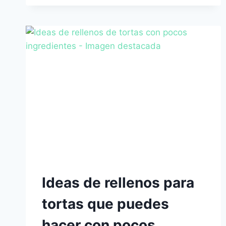
EL
POLVO
PARA
HORNEAR
Y,
¿ES
LO
MISMO
QUE
LA
LEVADURA?
Ideas de rellenos para
tortas que puedes
hacer con pocos