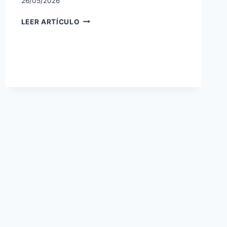
26/05/2026
DIFERENCIAS
LEER ARTÍCULO
ENTRE
HARINA
000
Y
0000